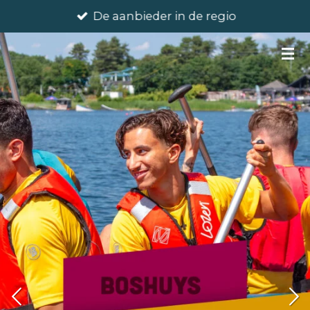
De aanbieder in de regio
Ga
direct
naar
de
hoofdinhoud