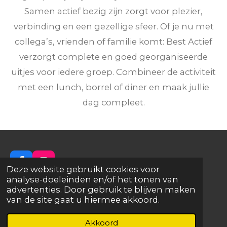
Samen actief bezig zijn zorgt voor plezier,
verbinding en een gezellige sfeer. Of je nu met
collega’s, vrienden of familie komt: Best Actief
verzorgt complete en goed georganiseerde
uitjes voor iedere groep. Combineer de activiteit
met een lunch, borrel of diner en maak jullie
dag compleet.
F
I
Deze website gebruikt cookies voor
a
n
analyse-doeleinden en/of het tonen van
c
s
advertenties. Door gebruik te blijven maken
e
t
van de site gaat u hiermee akkoord.
Best Actief - De plek voor jullie unieke uitje!
b
a
o
g
Akkoord
o
r