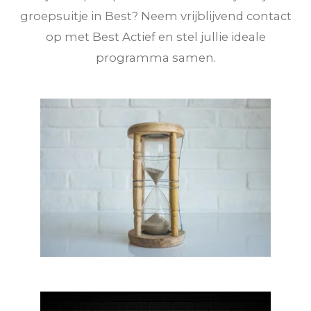
groepsuitje in Best? Neem vrijblijvend contact
op met Best Actief en stel jullie ideale
programma samen.