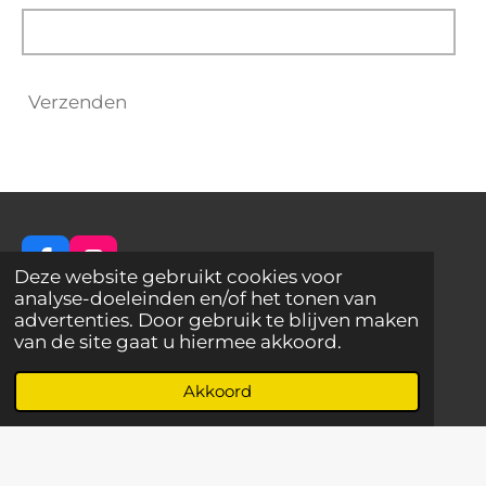
Verzenden
F
I
Deze website gebruikt cookies voor
a
n
analyse-doeleinden en/of het tonen van
c
s
advertenties. Door gebruik te blijven maken
e
t
van de site gaat u hiermee akkoord.
Best Actief - De plek voor jullie unieke uitje!
b
a
o
g
Akkoord
o
r
Sonseweg 39
k
a
m
5681 BH Best