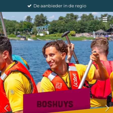
De aanbieder in de regio
Ga
direct
naar
de
hoofdinhoud