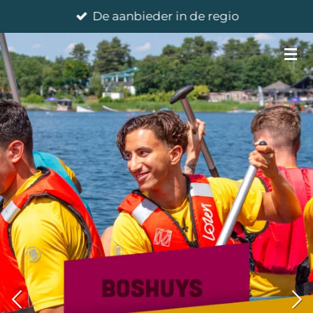
De aanbieder in de regio
Ga
direct
naar
de
hoofdinhoud