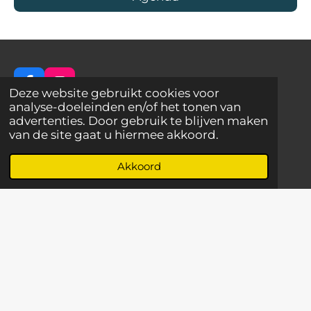
F
I
Deze website gebruikt cookies voor
a
n
analyse-doeleinden en/of het tonen van
c
s
advertenties. Door gebruik te blijven maken
e
t
van de site gaat u hiermee akkoord.
Best Actief - De plek voor jullie unieke uitje!
b
a
o
g
Akkoord
o
r
Sonseweg 39
k
a
m
5681 BH Best
Privacy
Contact
© 2021 - 2026 BOSHUYS BEST ACTIEF
Powered by
JouwWeb